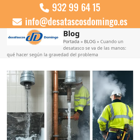
Skip
932 99 64 15
to
info@desatascosdomingo.es
content
Blog
Open
Close
Portada
»
BLOG
»
Cuando un
mobile
mobile
desatasco se va de las manos:
menu
menu
qué hacer según la gravedad del problema