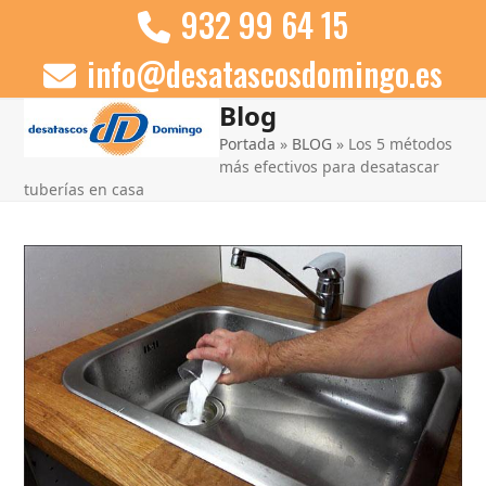
Skip
932 99 64 15
to
info@desatascosdomingo.es
content
Blog
Open
Close
Portada
»
BLOG
»
Los 5 métodos
mobile
mobile
más efectivos para desatascar
menu
menu
tuberías en casa